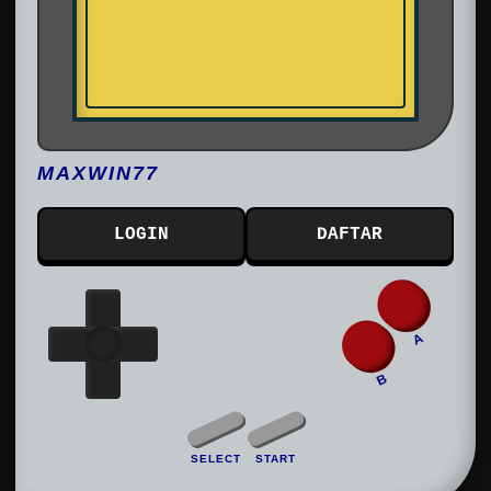
MAXWIN77
LOGIN
DAFTAR
A
B
SELECT
START